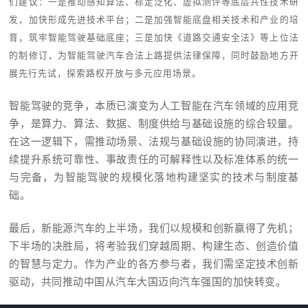
们建议：一是推动感知算法、标定泛化、
虚拟测评
等底层共性技术研
发，加快形成先进技术平台；二是加强智能底盘相关技术和产业的培
育，筑牢智能驾驶基础底座；三是加快《道路交通安全法》等上位法
的制修订，为智能驾驶汽车合法上路提供法律保障，同时鼓励地方开
展先行先试，探索路权开放与多元应用场景。
智能驾驶的竞争，本质已演变为人工智能在汽车领域的应用竞
争，是算力、算法、数据、制度供给与基础设施的综合较量。
在这一逻辑下，需推动场景、法规与基础设施的协同演进，持
续提升系统可靠性、事故责任的可解释性以及标准体系的统一
与完备，为智能驾驶的规模化落地构建坚实的技术与制度基
础。
最后，新能源汽车的上半场，我们以规模和创新赢得了先机；
下半场的决胜局，将考验我们穿越周期、构建生态、创造价值
的智慧与定力。作为产业的各方参与者，我们需坚定技术创新
驱动，共同推动中国从汽车大国迈向汽车强国的加快转变。