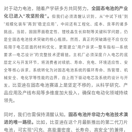
对于动力电池，随着产学研多方共同努力，
全固态电池的产业
化已进入“攻坚阶段”。
但我们必须清醒认识到，从“中试下线”到
“规模化装车”再到“稳定应用”，中间还有工程化、成本、良率的诸多
挑战。当前，
固固界面稳定性
、锂枝晶生长抑制等关键科学问题，仍
是全固态电池技术突破的核心瓶颈。然而，真正的突破路径不应仅仅
局限于电芯层面的材料优化，更需建立“用户诉求—整车指标—系统
要求—电芯设计”的完整技术逻辑链。主机厂必须深度介入电芯的底
层定义与开发环节，将消费者对续航、寿命、充电、环境适应性、安
全等核心诉求，系统转化为对固态电池系统的循环寿命、热管理、机
械安全、电化学等性能的边界，自上而下驱动电芯及系统的设计与开
比亚迪在固态电池赛道上是坚定不移的，从科学研究、产
发。
品应用及产线布局等多维度加大投入，确保在电动化领域持续
领先。
同时，我们也需保持清醒认知。
固态电池并非动力电池技术演
进的唯一路径。
比如，比亚迪在这个月最新推出的第二代刀片
电池，可实现“闪充、高能量密度、长寿命、高安全”的兼得，