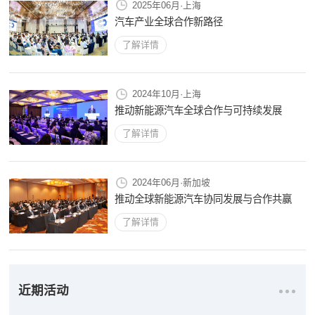
2025年06月
·上海
汽车产业全球合作新路径
了解详情
2024年10月
·上海
推动新能源汽车全球合作与可持续发展
了解详情
2024年06月
·新加坡
推动全球新能源汽车协同发展与合作共赢
了解详情
近期活动