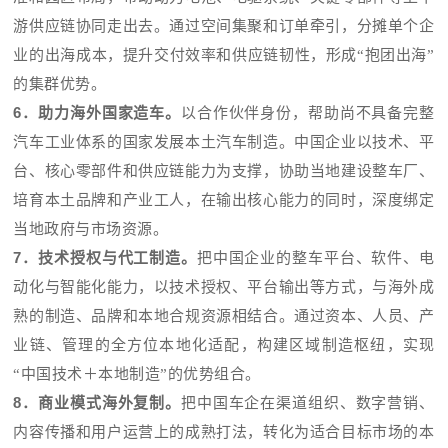
游供应链协同走出去。通过空间集聚和订单牵引，分摊单个企
业的出海成本，提升交付效率和供应链韧性，形成
“
抱团出海
”
的集群优势。
6
．助力海外国家造车。
以合作伙伴身份，帮助尚不具备完整
汽车工业体系的国家发展本土汽车制造。中国企业以技术、平
台、核心零部件和供应链能力为支撑，协助当地建设整车厂、
培育本土品牌和产业工人，在输出核心能力的同时，深度绑定
当地政府与市场资源。
7
．技术授权与代工制造。
把中国企业的整车平台、软件、电
动化与智能化能力，以技术授权、平台输出等方式，与海外成
熟的制造、品牌和本地合规资源相结合。通过资本、人员、产
业链、管理的全方位本地化适配，构建区域制造枢纽，实现
“
中国技术＋本地制造
”
的优势组合。
8
．商业模式海外复制。
把中国车企在渠道组织、数字营销、
内容传播和用户运营上的成熟打法，转化为适合目标市场的本