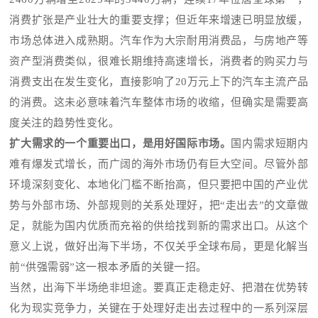
消费扩张是产业壮大的重要支撑；但近年来增速已明显放缓，
市场总体进入成熟期。汽车作为大宗耐用消费品，与房地产等
资产型消费类似，很难长期维持高速增长
，
消费者的购买力与
消费支出在发生变化，直接影响了
20
万元上下的汽车主流产品
的消费
。这未必意味着
汽车整体
市场
的
收缩，但确实是需要高
度关注的趋势性变化。
扩大需求的一个重要出口，是用好国际市场。
国内需求短期内
难有爆发式增长，而广阔的海外市场仍有巨大空间。尽管外部
环境深刻变化、本地化门槛不断抬高，但只要把中国的产业优
势与外部市场、外部规则的关系处理好，把
“
走出去
”
的文章做
足，就能为国内优质而充裕的供给找到新的需求出口。从这个
意义上说，做好出海下半场，不仅关乎全球布局，更是化解当
前
“
供强需弱
”
这一根本矛盾的关键一招。
当然，出海下半场绝非坦途。要真正走稳走好、把潜在优势转
化为现实竞争力，关键在于处理好走出去过程中的一系列深层