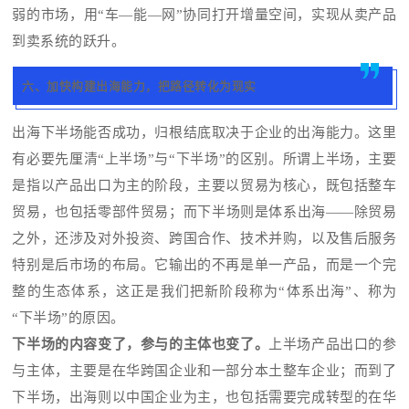
弱的市场，用
“
车
—
能
—
网
”
协同打开增量空间，实现从卖产品
到卖系统的跃升。
六、加快构建出海能力，把路径转化为现实
出海下半场能否成功，
归根结底取决于企业的出海能力。这里
有必要先厘清
“
上半场
”
与
“
下半场
”
的区别。所谓上半场，主要
是指以产品出口为主的阶段，
主要
以贸易为核心，既包括整车
贸易，也包括零部件贸易；而下半场则是体系出海
——
除贸易
之外，还涉及对外投资、跨国合作、技术并购，以及售后服务
特别是后市场的布局。它输出的不再是单一产品，而是一个完
整的生态体系，这正是我们把新阶段称为
“
体系出海
”
、称为
“
下半场
”
的原因。
下半场的内容变了，参与的主体也变了。
上半场产品出口的参
与主体，主要是在华跨国企业和一部分本土整车企业；而到了
下半场，出海则以中国企业为主，
也
包括需要完成转型的在华