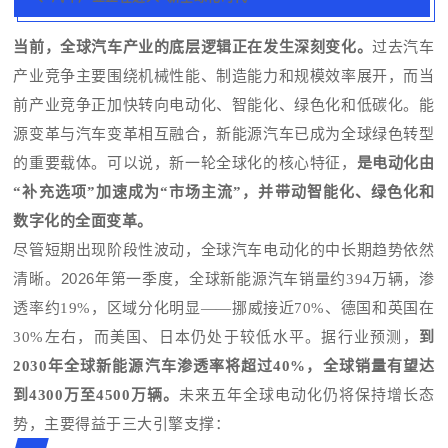
当前，全球汽车产业的底层逻辑正在发生深刻变化。
过去汽车
产业竞争主要围绕机械性能、制造能力和规模效率展开，而当
前产业竞争正加快转向电动化、智能化、绿色化和低碳化。能
源变革与汽车变革相互融合，新能源汽车已成为全球绿色转型
的重要载体。
可以说，新一轮全球化的核心特征，
是电动化由
“
补充选项
”
加速成为
“
市场主流
”
，并带动智能化、绿色化和
数字化的全面变革。
尽管短期出现阶段性波动，全球汽车电动化的中长期趋势依然
2026
清晰。
年第一季度，全球新能源汽车销量约
394
万辆，渗
透率约
19%
，区域分化明显
——
挪威接近
70%
、德国和英国在
30%
左右，而美国、日本仍处于较低水平。据行业预测，
到
2030
年全球新能源汽车渗透率将超过
40%
，全球销量有望达
到
4300
万至
4500
万辆。
未来五年全球电动化仍将保持增长态
势，主要得益于三大引擎支撑：