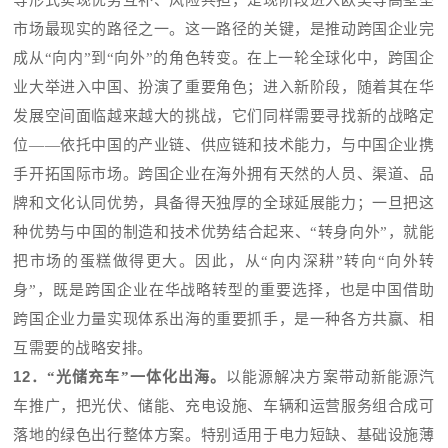
等形式实现优势互补、风险共担，是现阶段进入欧美等高壁垒
市场最现实的路径之一。这一路径的关键，是推动跨国企业完
成从
“
向内
”
到
“
向外
”
的角色转变。在上一轮全球化中，跨国企
业大举进入中国、扮演了重要角色；进入新阶段，随着其在华
发展空间面临越来越大的挑战，它们同样需要寻找新的战略定
位
——
依托中国的产业链、供应链和技术能力，与中国企业携
手开拓国际市场。跨国企业在海外拥有天然的人员、渠道、品
牌和文化认同优势，具备得天独厚的全球延展能力；一旦把这
种优势与中国的制造和技术优势结合起来、
“
转身向外
”
，就能
把市场的蛋糕做得更大。因此，从
“
向内深耕
”
转向
“
向外
转
身
”
，既是跨国企业在华战略转型的重要选择，也是中国借助
跨国企业力量实现体系出海的重要抓手，是一种各方共赢、相
互需要的战略安排。
12
．
“
光储充车
”
一体化出海。
以能源解决方案带动新能源汽
车
推广
，把光伏、储能、充电设施、车辆和运营服务组合成可
落地的绿色出行整体方案。特别适用于电力短缺、基础设施薄