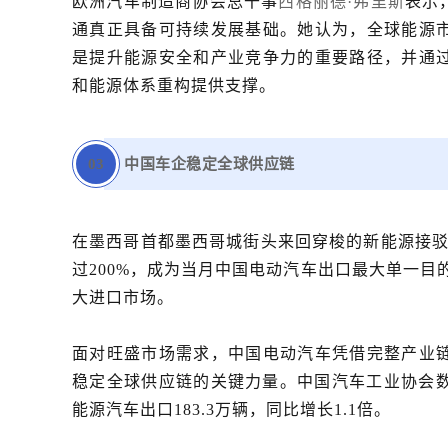
欧洲汽车制造商协会总干事
西格丽德·弗里斯
表示
通真正具备可持续发展基础。她认为，全球能源
是提升能源安全和产业竞争力的重要路径，并通
和能源体系重构提供支撑。
03
中国车企稳定全球供应链
在墨西哥首都墨西哥城街头来回穿梭的新能源接驳
过200%，成为当月中国电动汽车出口最大单一目
大进口市场。
面对旺盛市场需求，中国电动汽车凭借完整产业
稳定全球供应链的关键力量。中国汽车工业协会数
能源汽车出口183.3万辆，同比增长1.1倍。