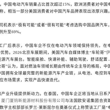
，中国电动汽车销量占比首次超过15%，欧洲消费者对中国
称，相当一部分美国消费者对中国汽车品牌表现出浓厚兴趣
司机表示“极有可能”或者“很有可能”考虑选购中国品牌汽车
例升至69%。
工厂后表示，中国车企不仅在电动汽车领域保持领先，在
势。2026北京车展期间，美国汽车自媒体博主“车轮哥”
伊
能源汽车展台。智能座舱、快速补能、辅助驾驶、舒适配置
轮哥”认为，面对燃油车领域长期由传统车企主导的格局，中
中国拥有全球最完整的新能源汽车产业链，从电池、电控到
应市场需求，实现产品快速迭代。
和产业升级提供新动力。
在泰国，中国车企正将当地从日系
，
厦门厦钨新能源材料股份有限公司
与法国欧安诺集团合资
数字主权部部长罗兰·莱斯屈尔在奠基仪式上称赞该工厂是“