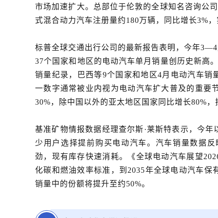
市场加速扩大。总部位于伦敦的全球知名咨询公
式混合动力汽车注册量约180万辆，同比增长3%
标普全球交通出行公司的最新报告表明，今年3—4
37个国家和地区的电动汽车单月销量创历史新高。
销量纪录，巴西等9个国家和地区4月电动汽车销量
一数字通常被业内视为电动汽车扩大普及的重要节
30%，除中国以外的亚太地区国家同比增长80%，
基准矿物情报数据经理查尔斯·莱斯特表示，今年
少用户选择提前购买电动汽车。汽车销量数据反
劲，现有库存快速消耗。《全球电动汽车展望20
化碳和燃油效率标准，到2035年全球电动汽车保有
销量中的份额将提升至约50%。