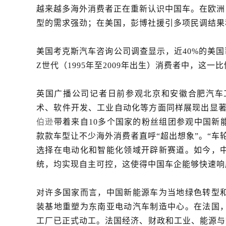
越来越多海外消费者正在重新认识中国车。在欧洲
型的需求强劲；在美国，彭博社援引多项民调结果
美国考克斯汽车咨询公司调查显示，近40%的美国
Z世代（1995年至2009年出生）消费者中，这一比
英国广播公司记者日前参观北京和安徽合肥汽车
术、软件开发、工业自动化等方面同样展现出显著优
伯逊
带着来自10多个国家的粉丝组团参观中国新
款款车型让不少海外消费者直呼“超出想象”。“车
选择在电动化和智能化领域开辟新赛道。如今，
统，均实现自主可控，这使得中国车企能够快速响
对许多国家而言，中国新能源车为当地绿色转型
装基地重塑为东南亚电动汽车制造中心。在法国
工厂已正式动工。法国经济、财政和工业、能源与