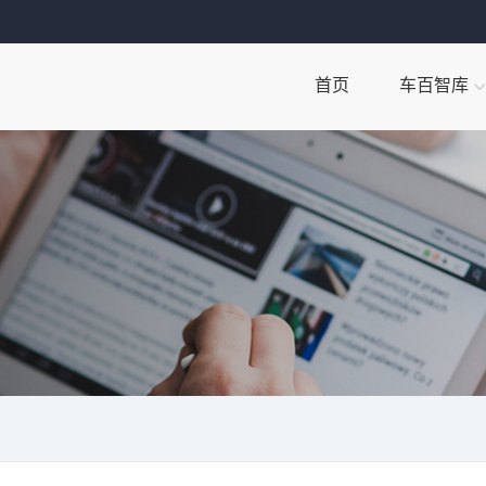
首页
车百智库