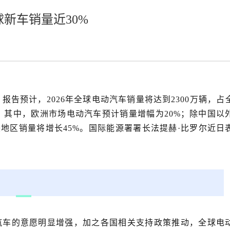
球新车销量近30%
》报告预计，
2026年全球电动汽车销量将达到2300万辆，占
。其中，欧洲市场电动汽车预计销量增幅为20%；除中国以
地区销量将增长45%。国际能源署署长法提赫·比罗尔近日
汽车的意愿明显增强，加之各国相关支持政策推动，全球电