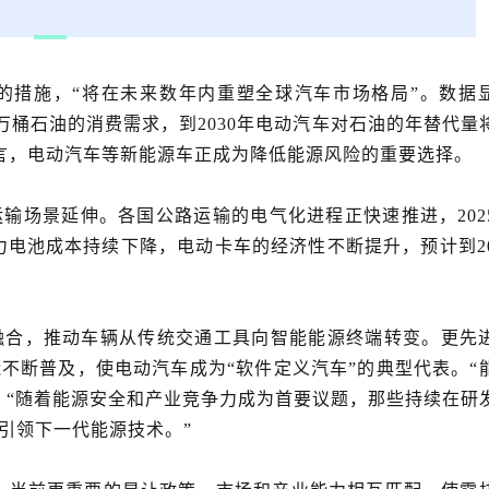
的措施，“将在未来数年内重塑全球汽车市场格局”。数据
0万桶石油的消费需求，到2030年电动汽车对石油的年替代量
而言，电动汽车等新能源车正成为降低能源风险的重要选择。
输场景延伸。各国公路运输的电气化进程正快速推进，202
电池成本持续下降，电动卡车的经济性不断提升，预计到20
融合，推动车辆从传统交通工具向智能能源终端转变。更先
不断普及，使电动汽车成为“软件定义汽车”的典型代表。“
，“随着能源安全和产业竞争力成为首要议题，那些持续在研
引领下一代能源技术。”