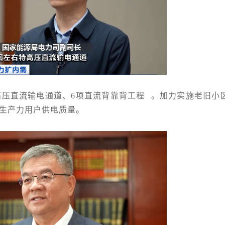
高压直流输电通道、6项
直流背靠背工程
。加力实施老旧小
生产力用户供电质量。