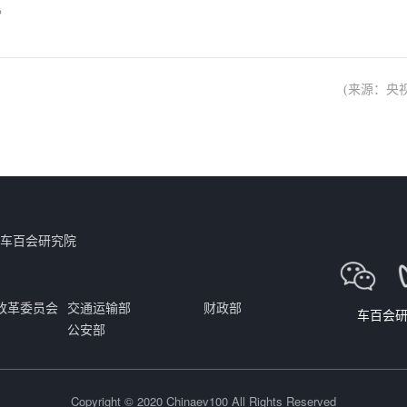
。
(来源：央视
车百会研究院
改革委员会
交通运输部
财政部
车百会
公安部
Copyright
©
2020 Chinaev100 All Rights Reserved