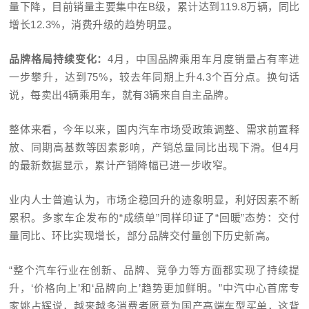
量下降，目前销量主要集中在B级，累计达到119.8万辆，同比
增长12.3%，消费升级的趋势明显。
品牌格局持续变化：
4月，中国品牌乘用车月度销量占有率进
一步攀升，达到75%，较去年同期上升4.3个百分点。换句话
说，每卖出4辆乘用车，就有3辆来自自主品牌。
整体来看，今年以来，国内汽车市场受政策调整、需求前置释
放、同期高基数等因素影响，产销总量同比出现下滑。但4月
的最新数据显示，累计产销降幅已进一步收窄。
业内人士普遍认为，
市场企稳回升的迹象明显，利好因素不断
累积
。多家车企发布的“成绩单”同样印证了“回暖”态势：交付
量同比、环比实现增长，部分品牌交付量创下历史新高。
“整个汽车行业在创新、品牌、竞争力等方面都实现了持续提
升，
‘价格向上’和‘品牌向上’趋势更加鲜明。
”中汽中心首席专
家姚占辉说，越来越多消费者愿意为国产高端车型买单，这背