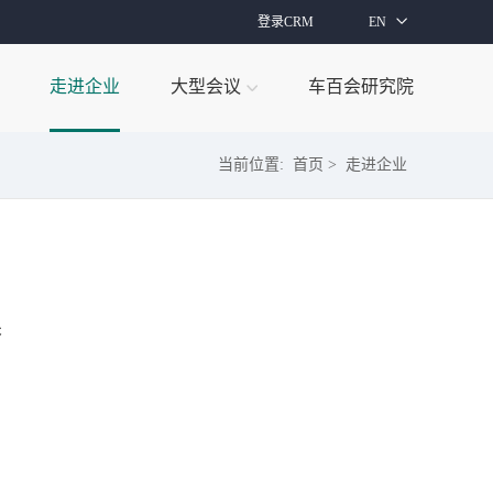
登录CRM
EN
走进企业
大型会议
车百会研究院
当前位置:
首页
>
走进企业
果