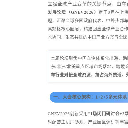
立足全球产业变革的关键节点，由
车
发展论坛（
GNEV2026
）
定于
8
月在上
题，汇聚全球多国政府代表、中外头部
高规格核心圈层，精准回应全球产业合
术协同、生态共建的中国产业方案与全球
本届论坛聚焦中国车企体系化出海、跨
东
/
非洲
/
北美重点区域市场落地、跨境
车行业对接全球资源、抢占海外赛道、
一、大会核心架构：1+2+5多元体
GNEV2026
创新采用
“
1
场闭门研讨会
+2
时配套主机厂参观、产业园区调研等丰