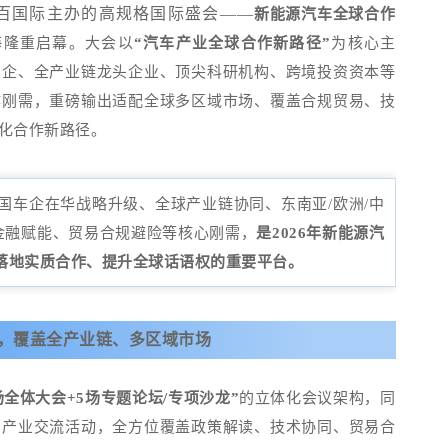
百国际
主办的高规格国际盛会——
新能源汽车全球合作
海隆重启幕。大会以
“汽车产业全球合作新路径”
为核心主
车企、全产业链龙头企业、顶尖科研机构、跨境投资资本等
作刚需，重磅输出适配全球多区域市场、覆盖合规贸易、技
化合作新路径。
国车企在华战略升级、全球产业链协同、东南亚
/
欧洲
/
中
金融赋能、贸易合规避险等核心刚需，
是
2026
年新能源汽
落地实质合作、提升全球话语权的重要平台。
系，覆盖全产业链、多区域市场
场全体大会
+5
场专题论坛
/
专项沙龙”
的立体化会议架构
，同
富产业交流活动，全方位覆盖政策解读、技术协同、贸易合