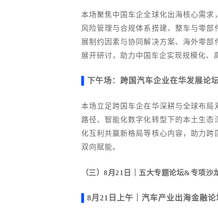
本场聚焦中国车企全球化出海核心需求
风险管理与合规体系搭建、整车与零部
展制约因素与协同解决方案、海外零部
展开研讨，助力中国车企实现规模化、
▌
下午场：跨国汽车企业在华发展论
本场立足跨国车企在华深耕与全球布局
路径、智能化数字化转型下的本土生态
化互利共赢新格局等核心内容，助力跨
双向赋能。
（三）
8
月
21
日｜五大专题论坛
&
专项沙
▌
8月21日上午｜汽车产业出海金融论